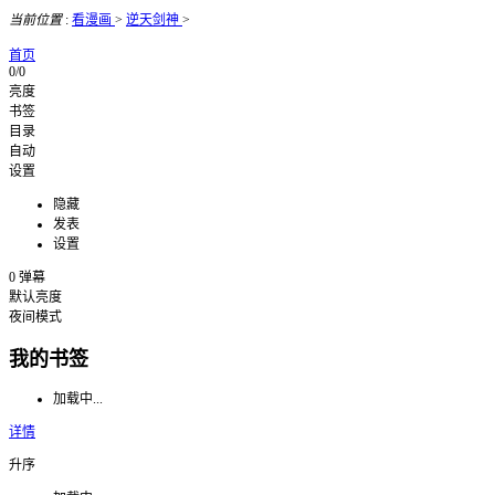
当前位置
:
看漫画
>
逆天剑神
>
首页
0/0
亮度
书签
目录
自动
设置
隐藏
发表
设置
0
弹幕
默认亮度
夜间模式
我的书签
加载中...
详情
升序