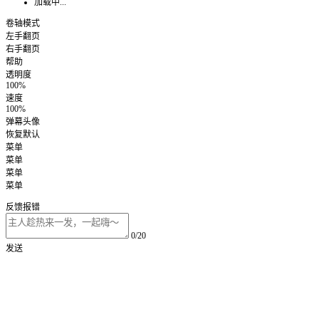
加载中...
卷轴模式
左手翻页
右手翻页
帮助
透明度
100%
速度
100%
弹幕头像
恢复默认
菜单
菜单
菜单
菜单
反馈报错
0/20
发送