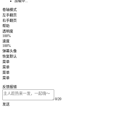
加载中...
卷轴模式
左手翻页
右手翻页
帮助
透明度
100%
速度
100%
弹幕头像
恢复默认
菜单
菜单
菜单
菜单
反馈报错
0/20
发送