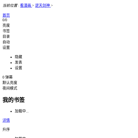
当前位置
:
看漫画
>
逆天剑神
>
首页
0/0
亮度
书签
目录
自动
设置
隐藏
发表
设置
0
弹幕
默认亮度
夜间模式
我的书签
加载中...
详情
升序