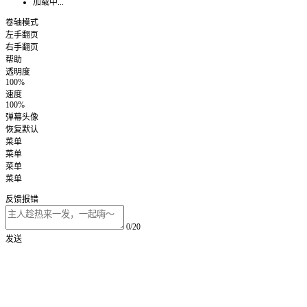
加载中...
卷轴模式
左手翻页
右手翻页
帮助
透明度
100%
速度
100%
弹幕头像
恢复默认
菜单
菜单
菜单
菜单
反馈报错
0/20
发送