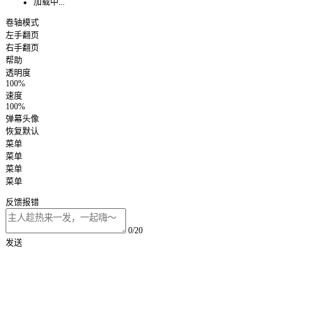
加载中...
卷轴模式
左手翻页
右手翻页
帮助
透明度
100%
速度
100%
弹幕头像
恢复默认
菜单
菜单
菜单
菜单
反馈报错
0/20
发送