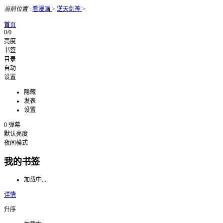
当前位置
:
看漫画
>
逆天剑神
>
首页
0/0
亮度
书签
目录
自动
设置
隐藏
发表
设置
0
弹幕
默认亮度
夜间模式
我的书签
加载中...
详情
升序