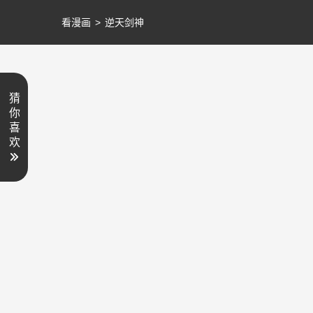
看漫画
>
逆天剑神
猜
你
喜
欢