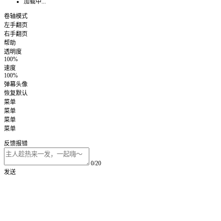
加载中...
卷轴模式
左手翻页
右手翻页
帮助
透明度
100%
速度
100%
弹幕头像
恢复默认
菜单
菜单
菜单
菜单
反馈报错
0/20
发送