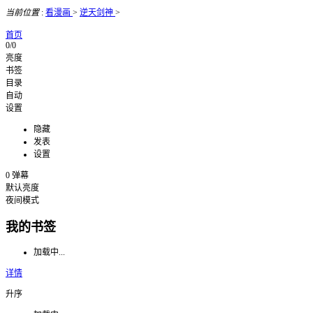
当前位置
:
看漫画
>
逆天剑神
>
首页
0/0
亮度
书签
目录
自动
设置
隐藏
发表
设置
0
弹幕
默认亮度
夜间模式
我的书签
加载中...
详情
升序