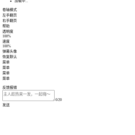
加载中...
卷轴模式
左手翻页
右手翻页
帮助
透明度
100%
速度
100%
弹幕头像
恢复默认
菜单
菜单
菜单
菜单
反馈报错
0/20
发送