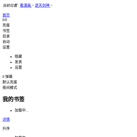
当前位置
:
看漫画
>
逆天剑神
>
首页
0/0
亮度
书签
目录
自动
设置
隐藏
发表
设置
0
弹幕
默认亮度
夜间模式
我的书签
加载中...
详情
升序