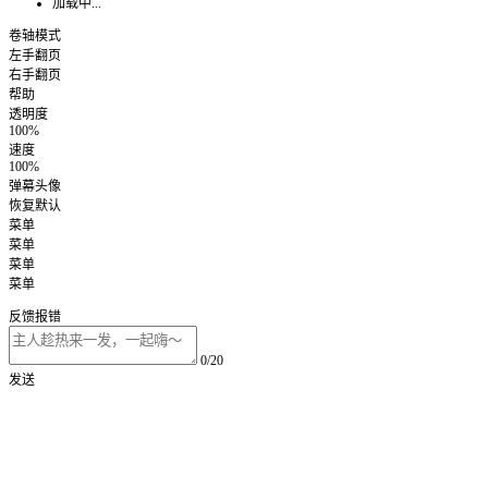
加载中...
卷轴模式
左手翻页
右手翻页
帮助
透明度
100%
速度
100%
弹幕头像
恢复默认
菜单
菜单
菜单
菜单
反馈报错
0/20
发送