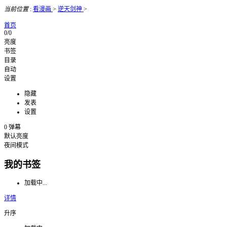
当前位置
:
看漫画
>
逆天剑神
>
首页
0/0
亮度
书签
目录
自动
设置
隐藏
发表
设置
0
弹幕
默认亮度
夜间模式
我的书签
加载中...
详情
升序