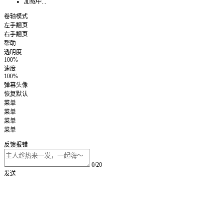
加载中...
卷轴模式
左手翻页
右手翻页
帮助
透明度
100%
速度
100%
弹幕头像
恢复默认
菜单
菜单
菜单
菜单
反馈报错
0/20
发送