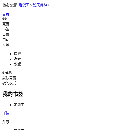
当前位置
:
看漫画
>
逆天剑神
>
首页
0/0
亮度
书签
目录
自动
设置
隐藏
发表
设置
0
弹幕
默认亮度
夜间模式
我的书签
加载中...
详情
升序