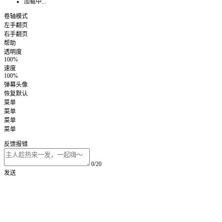
加载中...
卷轴模式
左手翻页
右手翻页
帮助
透明度
100%
速度
100%
弹幕头像
恢复默认
菜单
菜单
菜单
菜单
反馈报错
0/20
发送