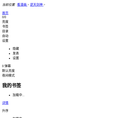
当前位置
:
看漫画
>
逆天剑神
>
首页
0/0
亮度
书签
目录
自动
设置
隐藏
发表
设置
0
弹幕
默认亮度
夜间模式
我的书签
加载中...
详情
升序