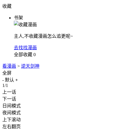
收藏
书架
主人,不收藏漫画怎么追更呢~
去找找漫画
全部收藏
0
看漫画
>
逆天剑神
全屏
-
默认
+
1/1
上一话
下一话
日间模式
夜间模式
上下滚动
左右翻页