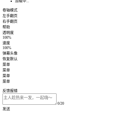
加载中...
卷轴模式
左手翻页
右手翻页
帮助
透明度
100%
速度
100%
弹幕头像
恢复默认
菜单
菜单
菜单
菜单
反馈报错
0/20
发送