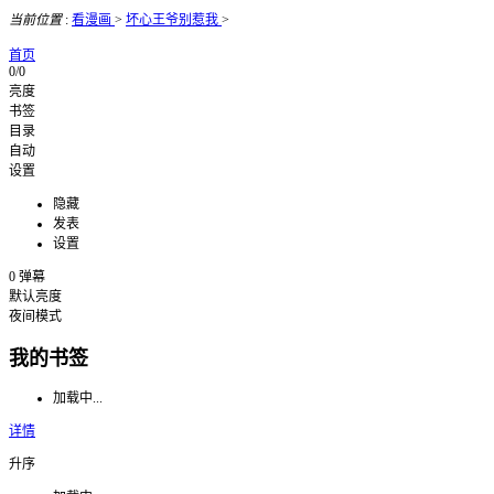
当前位置
:
看漫画
>
坏心王爷别惹我
>
首页
0/0
亮度
书签
目录
自动
设置
隐藏
发表
设置
0
弹幕
默认亮度
夜间模式
我的书签
加载中...
详情
升序