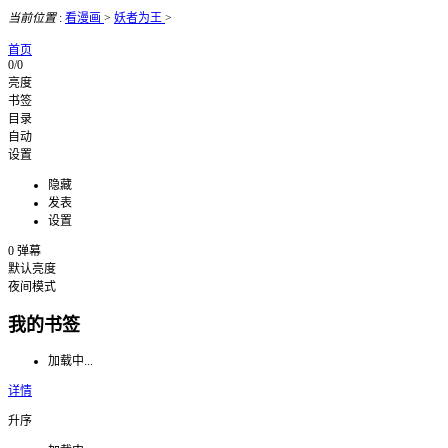
当前位置
:
看漫画
>
妖者为王
>
首页
0/0
亮度
书签
目录
自动
设置
隐藏
发表
设置
0
弹幕
默认亮度
夜间模式
我的书签
加载中...
详情
升序