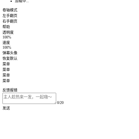
加载中...
卷轴模式
左手翻页
右手翻页
帮助
透明度
100%
速度
100%
弹幕头像
恢复默认
菜单
菜单
菜单
菜单
反馈报错
0/20
发送