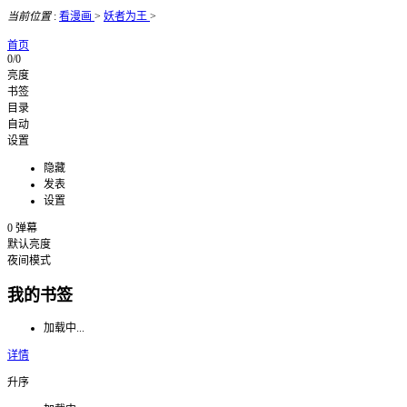
当前位置
:
看漫画
>
妖者为王
>
首页
0/0
亮度
书签
目录
自动
设置
隐藏
发表
设置
0
弹幕
默认亮度
夜间模式
我的书签
加载中...
详情
升序