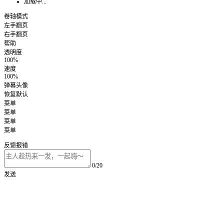
加载中...
卷轴模式
左手翻页
右手翻页
帮助
透明度
100%
速度
100%
弹幕头像
恢复默认
菜单
菜单
菜单
菜单
反馈报错
0/20
发送