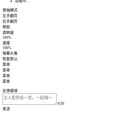
加载中...
卷轴模式
左手翻页
右手翻页
帮助
透明度
100%
速度
100%
弹幕头像
恢复默认
菜单
菜单
菜单
菜单
反馈报错
0/20
发送