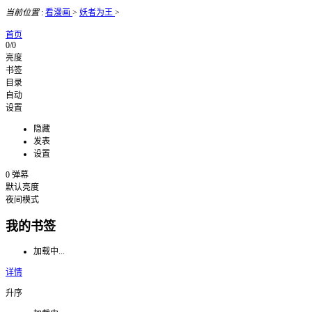
当前位置
:
看漫画
>
妖者为王
>
首页
0/0
亮度
书签
目录
自动
设置
隐藏
发表
设置
0
弹幕
默认亮度
夜间模式
我的书签
加载中...
详情
升序