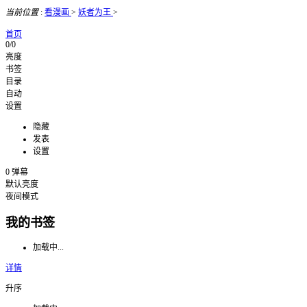
当前位置
:
看漫画
>
妖者为王
>
首页
0/0
亮度
书签
目录
自动
设置
隐藏
发表
设置
0
弹幕
默认亮度
夜间模式
我的书签
加载中...
详情
升序