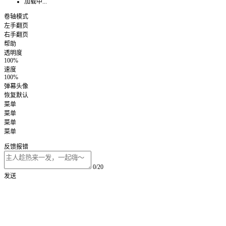
加载中...
卷轴模式
左手翻页
右手翻页
帮助
透明度
100%
速度
100%
弹幕头像
恢复默认
菜单
菜单
菜单
菜单
反馈报错
0/20
发送