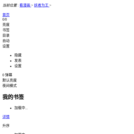
当前位置
:
看漫画
>
妖者为王
>
首页
0/0
亮度
书签
目录
自动
设置
隐藏
发表
设置
0
弹幕
默认亮度
夜间模式
我的书签
加载中...
详情
升序