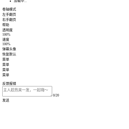
加载中...
卷轴模式
左手翻页
右手翻页
帮助
透明度
100%
速度
100%
弹幕头像
恢复默认
菜单
菜单
菜单
菜单
反馈报错
0/20
发送