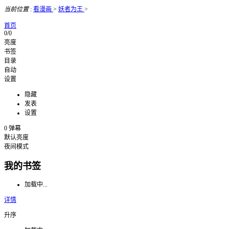
当前位置
:
看漫画
>
妖者为王
>
首页
0/0
亮度
书签
目录
自动
设置
隐藏
发表
设置
0
弹幕
默认亮度
夜间模式
我的书签
加载中...
详情
升序