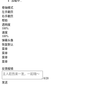
加载中...
卷轴模式
左手翻页
右手翻页
帮助
透明度
100%
速度
100%
弹幕头像
恢复默认
菜单
菜单
菜单
菜单
反馈报错
0/20
发送