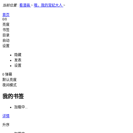
当前位置
:
看漫画
>
哦，我的宠妃大人
>
首页
0/0
亮度
书签
目录
自动
设置
隐藏
发表
设置
0
弹幕
默认亮度
夜间模式
我的书签
加载中...
详情
升序