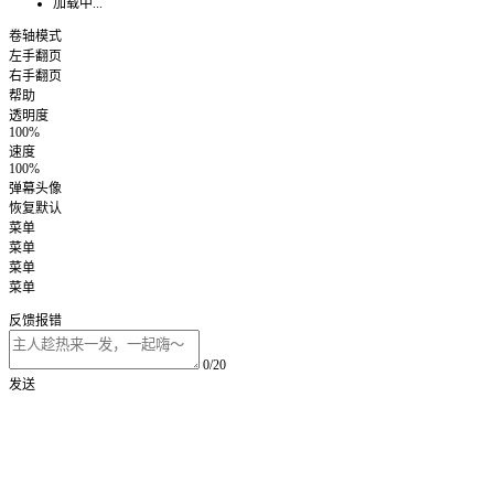
加载中...
卷轴模式
左手翻页
右手翻页
帮助
透明度
100%
速度
100%
弹幕头像
恢复默认
菜单
菜单
菜单
菜单
反馈报错
0/20
发送