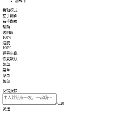
加载中...
卷轴模式
左手翻页
右手翻页
帮助
透明度
100%
速度
100%
弹幕头像
恢复默认
菜单
菜单
菜单
菜单
反馈报错
0/20
发送