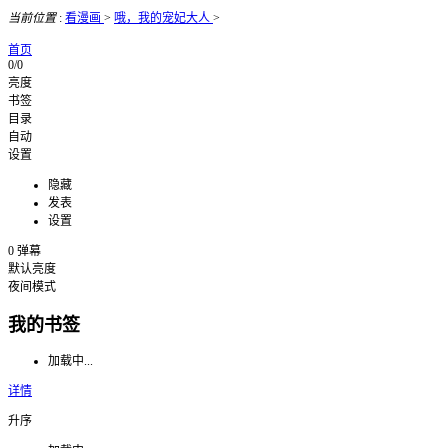
当前位置
:
看漫画
>
哦，我的宠妃大人
>
首页
0/0
亮度
书签
目录
自动
设置
隐藏
发表
设置
0
弹幕
默认亮度
夜间模式
我的书签
加载中...
详情
升序