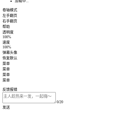
加载中...
卷轴模式
左手翻页
右手翻页
帮助
透明度
100%
速度
100%
弹幕头像
恢复默认
菜单
菜单
菜单
菜单
反馈报错
0/20
发送