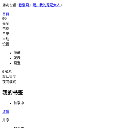
当前位置
:
看漫画
>
哦，我的宠妃大人
>
首页
0/0
亮度
书签
目录
自动
设置
隐藏
发表
设置
0
弹幕
默认亮度
夜间模式
我的书签
加载中...
详情
升序