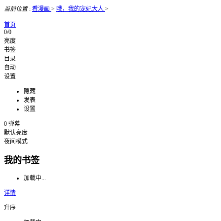
当前位置
:
看漫画
>
哦，我的宠妃大人
>
首页
0/0
亮度
书签
目录
自动
设置
隐藏
发表
设置
0
弹幕
默认亮度
夜间模式
我的书签
加载中...
详情
升序