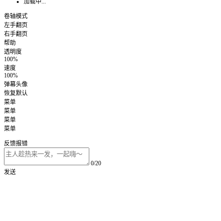
加载中...
卷轴模式
左手翻页
右手翻页
帮助
透明度
100%
速度
100%
弹幕头像
恢复默认
菜单
菜单
菜单
菜单
反馈报错
0/20
发送