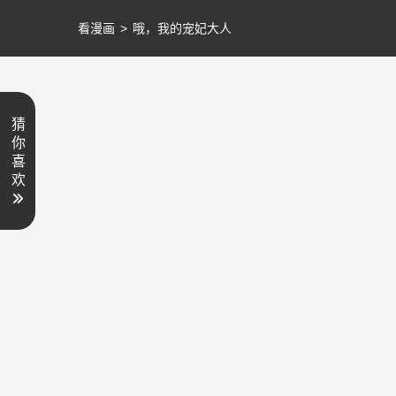
看漫画
>
哦，我的宠妃大人
猜
你
喜
欢