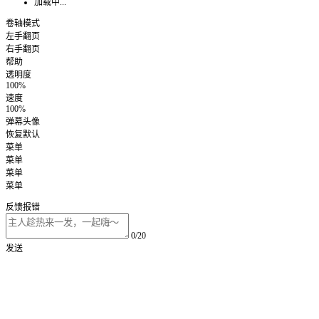
加载中...
卷轴模式
左手翻页
右手翻页
帮助
透明度
100%
速度
100%
弹幕头像
恢复默认
菜单
菜单
菜单
菜单
反馈报错
0/20
发送