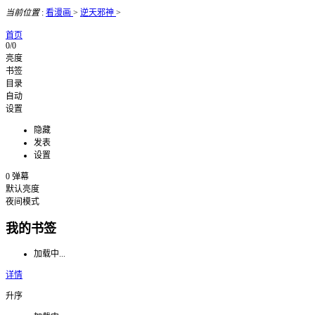
当前位置
:
看漫画
>
逆天邪神
>
首页
0/0
亮度
书签
目录
自动
设置
隐藏
发表
设置
0
弹幕
默认亮度
夜间模式
我的书签
加载中...
详情
升序