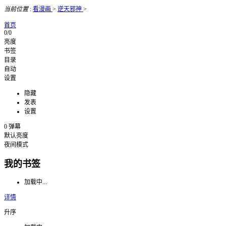
当前位置
:
看漫画
>
逆天邪神
>
首页
0/0
亮度
书签
目录
自动
设置
隐藏
发表
设置
0
弹幕
默认亮度
夜间模式
我的书签
加载中...
详情
升序