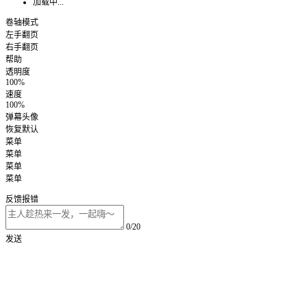
加载中...
卷轴模式
左手翻页
右手翻页
帮助
透明度
100%
速度
100%
弹幕头像
恢复默认
菜单
菜单
菜单
菜单
反馈报错
0/20
发送