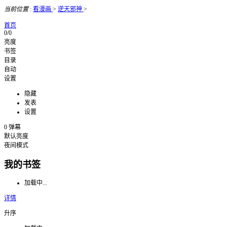
当前位置
:
看漫画
>
逆天邪神
>
首页
0/0
亮度
书签
目录
自动
设置
隐藏
发表
设置
0
弹幕
默认亮度
夜间模式
我的书签
加载中...
详情
升序