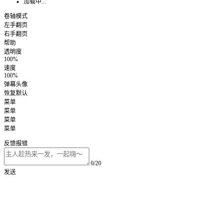
加载中...
卷轴模式
左手翻页
右手翻页
帮助
透明度
100%
速度
100%
弹幕头像
恢复默认
菜单
菜单
菜单
菜单
反馈报错
0/20
发送