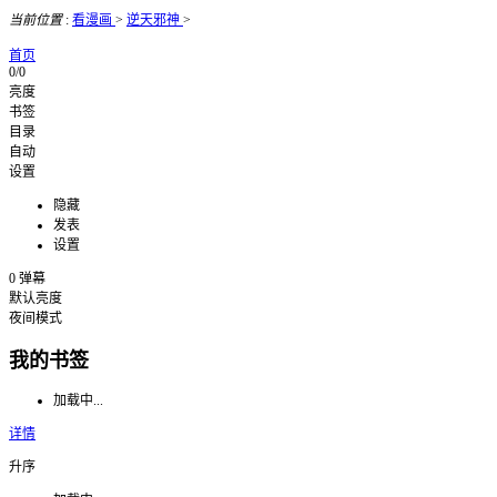
当前位置
:
看漫画
>
逆天邪神
>
首页
0/0
亮度
书签
目录
自动
设置
隐藏
发表
设置
0
弹幕
默认亮度
夜间模式
我的书签
加载中...
详情
升序