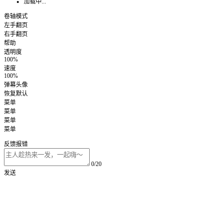
加载中...
卷轴模式
左手翻页
右手翻页
帮助
透明度
100%
速度
100%
弹幕头像
恢复默认
菜单
菜单
菜单
菜单
反馈报错
0/20
发送