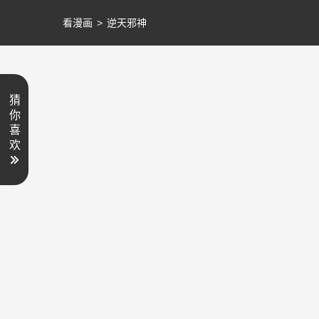
看漫画
>
逆天邪神
猜
你
喜
欢