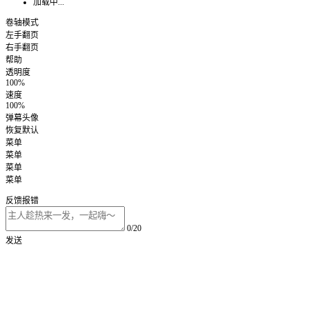
加载中...
卷轴模式
左手翻页
右手翻页
帮助
透明度
100%
速度
100%
弹幕头像
恢复默认
菜单
菜单
菜单
菜单
反馈报错
0/20
发送