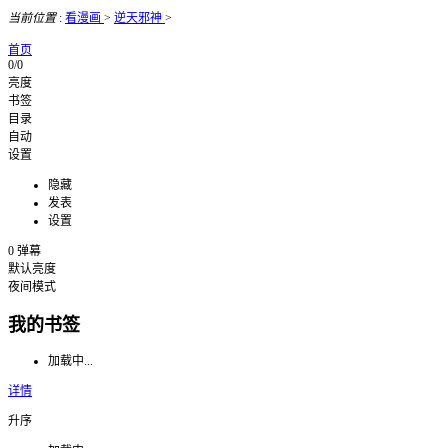
当前位置
:
看漫画
>
逆天邪神
>
首页
0/0
亮度
书签
目录
自动
设置
隐藏
发表
设置
0
弹幕
默认亮度
夜间模式
我的书签
加载中...
详情
升序