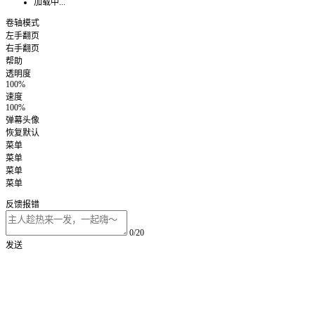
加载中...
卷轴模式
左手翻页
右手翻页
帮助
透明度
100%
速度
100%
弹幕头像
恢复默认
菜单
菜单
菜单
菜单
反馈报错
0/20
发送