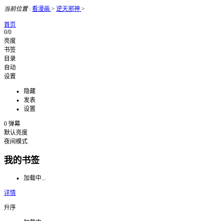
当前位置
:
看漫画
>
逆天邪神
>
首页
0/0
亮度
书签
目录
自动
设置
隐藏
发表
设置
0
弹幕
默认亮度
夜间模式
我的书签
加载中...
详情
升序