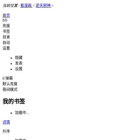
当前位置
:
看漫画
>
逆天邪神
>
首页
0/0
亮度
书签
目录
自动
设置
隐藏
发表
设置
0
弹幕
默认亮度
夜间模式
我的书签
加载中...
详情
升序