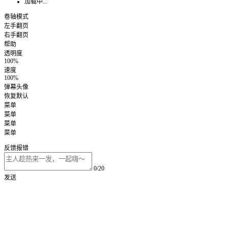
加载中...
卷轴模式
左手翻页
右手翻页
帮助
透明度
100%
速度
100%
弹幕头像
恢复默认
菜单
菜单
菜单
菜单
反馈报错
0/20
发送