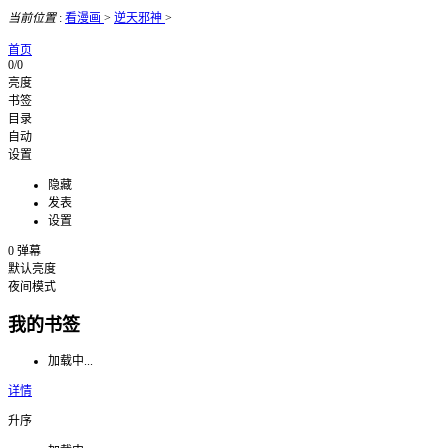
当前位置
:
看漫画
>
逆天邪神
>
首页
0/0
亮度
书签
目录
自动
设置
隐藏
发表
设置
0
弹幕
默认亮度
夜间模式
我的书签
加载中...
详情
升序