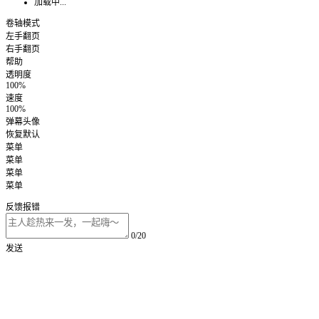
加载中...
卷轴模式
左手翻页
右手翻页
帮助
透明度
100%
速度
100%
弹幕头像
恢复默认
菜单
菜单
菜单
菜单
反馈报错
0/20
发送