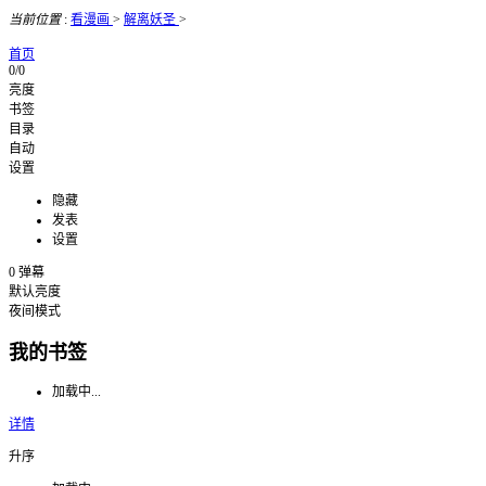
当前位置
:
看漫画
>
解离妖圣
>
首页
0/0
亮度
书签
目录
自动
设置
隐藏
发表
设置
0
弹幕
默认亮度
夜间模式
我的书签
加载中...
详情
升序