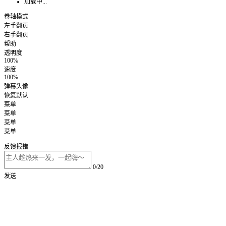
加载中...
卷轴模式
左手翻页
右手翻页
帮助
透明度
100%
速度
100%
弹幕头像
恢复默认
菜单
菜单
菜单
菜单
反馈报错
0/20
发送