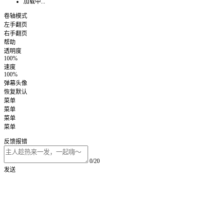
加载中...
卷轴模式
左手翻页
右手翻页
帮助
透明度
100%
速度
100%
弹幕头像
恢复默认
菜单
菜单
菜单
菜单
反馈报错
0/20
发送