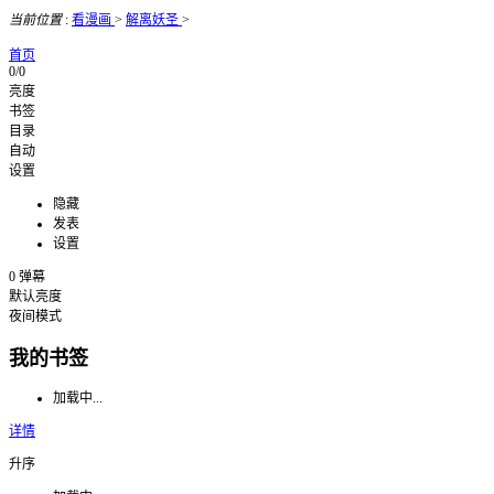
当前位置
:
看漫画
>
解离妖圣
>
首页
0/0
亮度
书签
目录
自动
设置
隐藏
发表
设置
0
弹幕
默认亮度
夜间模式
我的书签
加载中...
详情
升序