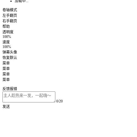
加载中...
卷轴模式
左手翻页
右手翻页
帮助
透明度
100%
速度
100%
弹幕头像
恢复默认
菜单
菜单
菜单
菜单
反馈报错
0/20
发送