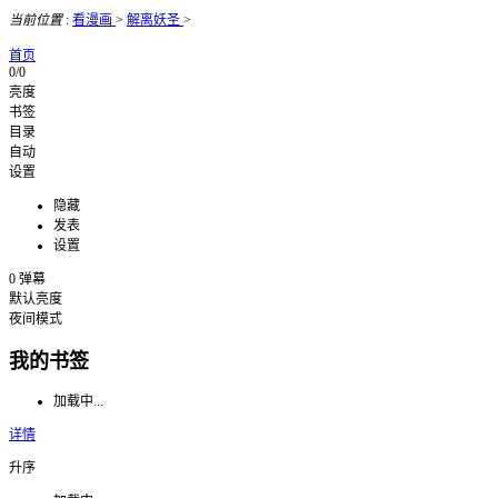
当前位置
:
看漫画
>
解离妖圣
>
首页
0/0
亮度
书签
目录
自动
设置
隐藏
发表
设置
0
弹幕
默认亮度
夜间模式
我的书签
加载中...
详情
升序