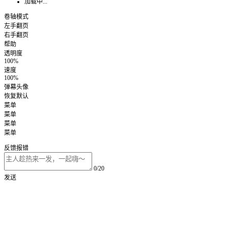
加载中...
卷轴模式
左手翻页
右手翻页
帮助
透明度
100%
速度
100%
弹幕头像
恢复默认
菜单
菜单
菜单
菜单
反馈报错
0/20
发送