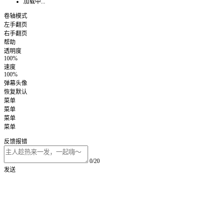
加载中...
卷轴模式
左手翻页
右手翻页
帮助
透明度
100%
速度
100%
弹幕头像
恢复默认
菜单
菜单
菜单
菜单
反馈报错
0/20
发送