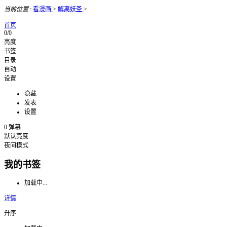
当前位置
:
看漫画
>
解离妖圣
>
首页
0/0
亮度
书签
目录
自动
设置
隐藏
发表
设置
0
弹幕
默认亮度
夜间模式
我的书签
加载中...
详情
升序