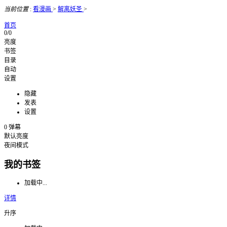
当前位置
:
看漫画
>
解离妖圣
>
首页
0/0
亮度
书签
目录
自动
设置
隐藏
发表
设置
0
弹幕
默认亮度
夜间模式
我的书签
加载中...
详情
升序