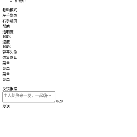
加载中...
卷轴模式
左手翻页
右手翻页
帮助
透明度
100%
速度
100%
弹幕头像
恢复默认
菜单
菜单
菜单
菜单
反馈报错
0/20
发送