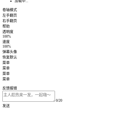
加载中...
卷轴模式
左手翻页
右手翻页
帮助
透明度
100%
速度
100%
弹幕头像
恢复默认
菜单
菜单
菜单
菜单
反馈报错
0/20
发送