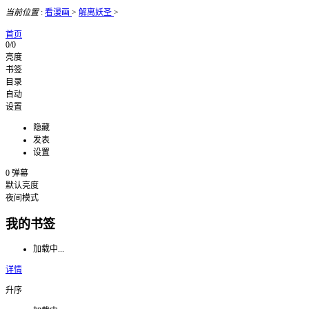
当前位置
:
看漫画
>
解离妖圣
>
首页
0/0
亮度
书签
目录
自动
设置
隐藏
发表
设置
0
弹幕
默认亮度
夜间模式
我的书签
加载中...
详情
升序