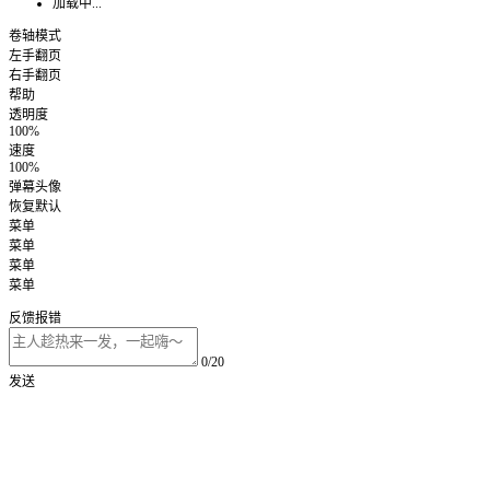
加载中...
卷轴模式
左手翻页
右手翻页
帮助
透明度
100%
速度
100%
弹幕头像
恢复默认
菜单
菜单
菜单
菜单
反馈报错
0/20
发送