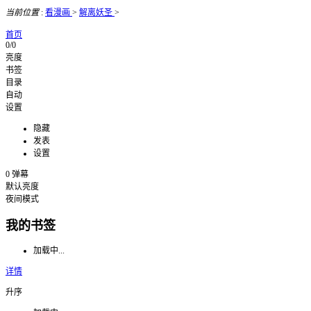
当前位置
:
看漫画
>
解离妖圣
>
首页
0/0
亮度
书签
目录
自动
设置
隐藏
发表
设置
0
弹幕
默认亮度
夜间模式
我的书签
加载中...
详情
升序