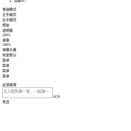
加载中...
卷轴模式
左手翻页
右手翻页
帮助
透明度
100%
速度
100%
弹幕头像
恢复默认
菜单
菜单
菜单
菜单
反馈报错
0/20
发送