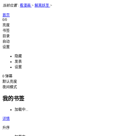
当前位置
:
看漫画
>
解离妖圣
>
首页
0/0
亮度
书签
目录
自动
设置
隐藏
发表
设置
0
弹幕
默认亮度
夜间模式
我的书签
加载中...
详情
升序