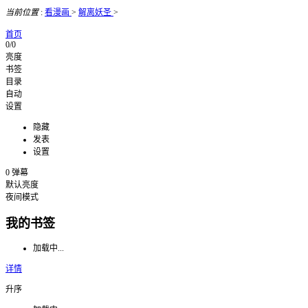
当前位置
:
看漫画
>
解离妖圣
>
首页
0/0
亮度
书签
目录
自动
设置
隐藏
发表
设置
0
弹幕
默认亮度
夜间模式
我的书签
加载中...
详情
升序