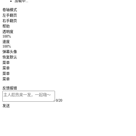
加载中...
卷轴模式
左手翻页
右手翻页
帮助
透明度
100%
速度
100%
弹幕头像
恢复默认
菜单
菜单
菜单
菜单
反馈报错
0/20
发送