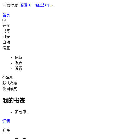
当前位置
:
看漫画
>
解离妖圣
>
首页
0/0
亮度
书签
目录
自动
设置
隐藏
发表
设置
0
弹幕
默认亮度
夜间模式
我的书签
加载中...
详情
升序