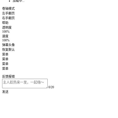
加载中...
卷轴模式
左手翻页
右手翻页
帮助
透明度
100%
速度
100%
弹幕头像
恢复默认
菜单
菜单
菜单
菜单
反馈报错
0/20
发送