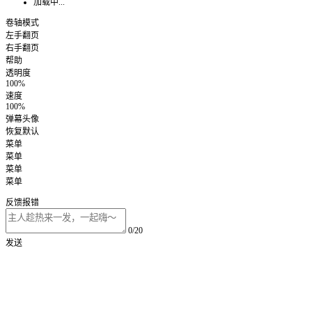
加载中...
卷轴模式
左手翻页
右手翻页
帮助
透明度
100%
速度
100%
弹幕头像
恢复默认
菜单
菜单
菜单
菜单
反馈报错
0/20
发送