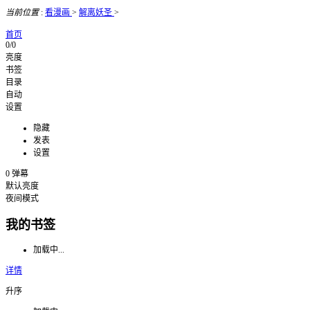
当前位置
:
看漫画
>
解离妖圣
>
首页
0/0
亮度
书签
目录
自动
设置
隐藏
发表
设置
0
弹幕
默认亮度
夜间模式
我的书签
加载中...
详情
升序