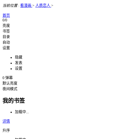
当前位置
:
看漫画
>
人质恋人
>
首页
0/0
亮度
书签
目录
自动
设置
隐藏
发表
设置
0
弹幕
默认亮度
夜间模式
我的书签
加载中...
详情
升序