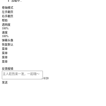
加载中...
卷轴模式
左手翻页
右手翻页
帮助
透明度
100%
速度
100%
弹幕头像
恢复默认
菜单
菜单
菜单
菜单
反馈报错
0/20
发送