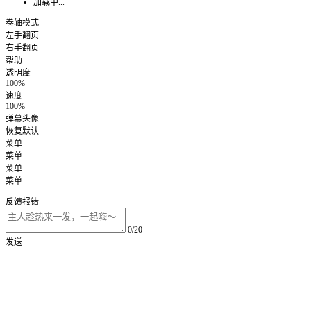
加载中...
卷轴模式
左手翻页
右手翻页
帮助
透明度
100%
速度
100%
弹幕头像
恢复默认
菜单
菜单
菜单
菜单
反馈报错
0/20
发送