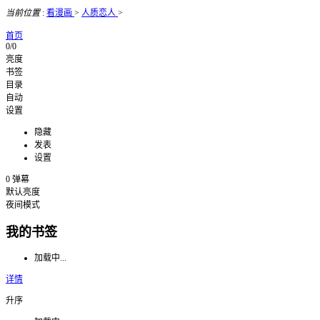
当前位置
:
看漫画
>
人质恋人
>
首页
0/0
亮度
书签
目录
自动
设置
隐藏
发表
设置
0
弹幕
默认亮度
夜间模式
我的书签
加载中...
详情
升序