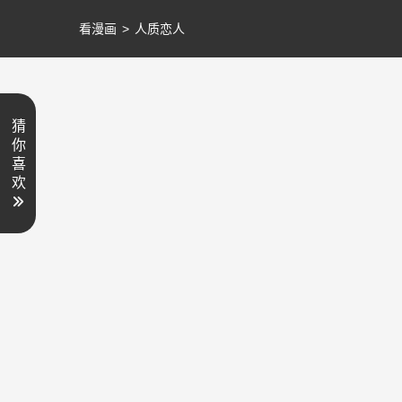
看漫画
>
人质恋人
猜
你
喜
欢