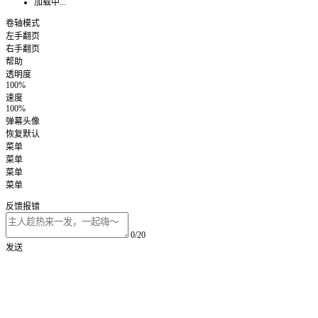
加载中...
卷轴模式
左手翻页
右手翻页
帮助
透明度
100%
速度
100%
弹幕头像
恢复默认
菜单
菜单
菜单
菜单
反馈报错
0/20
发送