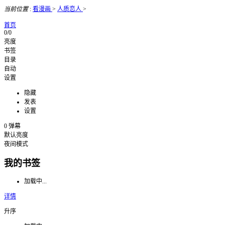
当前位置
:
看漫画
>
人质恋人
>
首页
0/0
亮度
书签
目录
自动
设置
隐藏
发表
设置
0
弹幕
默认亮度
夜间模式
我的书签
加载中...
详情
升序