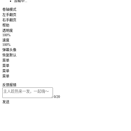
加载中...
卷轴模式
左手翻页
右手翻页
帮助
透明度
100%
速度
100%
弹幕头像
恢复默认
菜单
菜单
菜单
菜单
反馈报错
0/20
发送