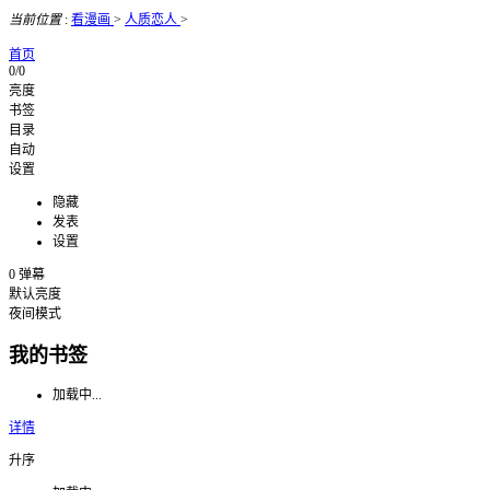
当前位置
:
看漫画
>
人质恋人
>
首页
0/0
亮度
书签
目录
自动
设置
隐藏
发表
设置
0
弹幕
默认亮度
夜间模式
我的书签
加载中...
详情
升序