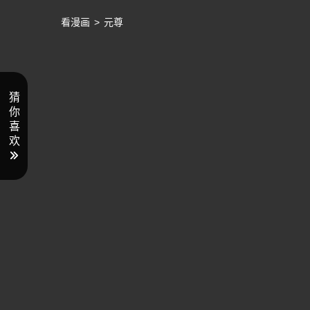
看漫画
>
元尊
猜
你
喜
欢